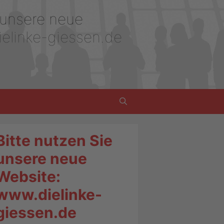
 unsere neue
elinke-giessen.de
Bitte nutzen Sie
unsere neue
Website:
www.dielinke-
giessen.de