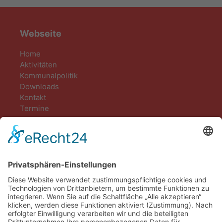
Webseite
Home
Aktivitäten
Kommunalpolitik
Downloads
Kontakt
Termine
Kontakt
DIE LINKE. Kreisverband Gießen
Marktplatz 2
35390 Gießen
öffentliche Sprechzeiten:
Di: 15-18 Uhr
zusätzlich nach Vereinbarung