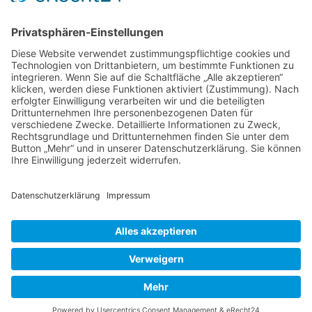
DIE LINKE. Kreisverband Gießen
Marktplatz 2
35390 Gießen
öffentliche Sprechzeiten:
Di: 15-18 Uhr
zusätzlich nach Vereinbarung
Tel.: 0641 96070745
mitgliederinfo@linke-giessen.de
Gesetzliches
Impressum
Datenschutz
Cookie-Einstellungen
www.linke-giessen.de