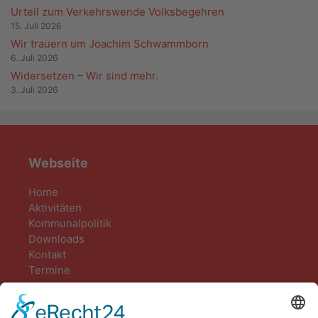
Urteil zum Verkehrswende Volksbegehren
15. Juli 2026
Wir trauern um Joachim Schwammborn
6. Juli 2026
Widersetzen – Wir sind mehr.
3. Juli 2026
Webseite
Home
Aktivitäten
Kommunalpolitik
Downloads
Kontakt
Termine
Kontakt