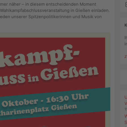
immer näher – in diesem entscheidenden Moment
 Wahlkampfabschlussveranstaltung in Gießen einladen.
 Reden unserer Spitzenpolitikerinnen und Musik von
I
i
z
U
V
1
W