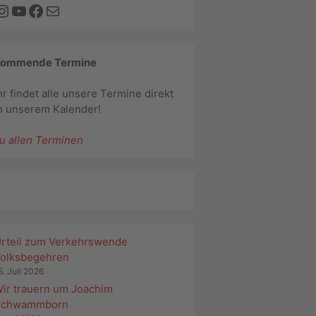
Instagram
YouTube
Facebook
E-Mail
Kommende Termine
hr findet alle unsere Termine direkt
n unserem Kalender!
u allen Terminen
rteil zum Verkehrswende
olksbegehren
5. Juli 2026
ir trauern um Joachim
Schwammborn