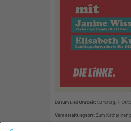
Datum und Uhrzeit:
Samstag, 7. Okto
Veranstaltungsort:
Zum Katharinenpl
Uns erwarten eine Reihe von Gäst