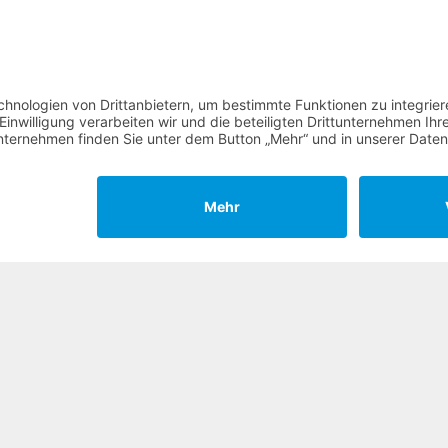
IE LINKE, MdB):
Janine Wissler vertritt als
 Berlin.
IE LINKE, MdL):
Elisabeth Kula ist unsere
 Landtagswahl.
ndidatin für Gießen):
Desiree Becker vertritt DIE
n.
der Band Turbo Sapinowa begleitet. Die Wahl am 8.
e, die Zukunft Hessens mitzugestalten. Gemeinsam
, gleiche Chancen und eine nachhaltige Zukunft
Landtagswahl