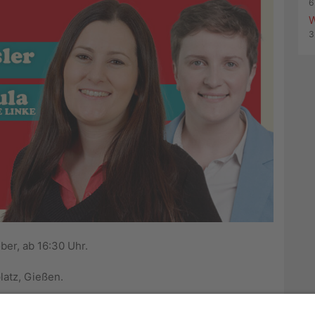
6
W
3
ber, ab 16:30 Uhr.
atz, Gießen.
en und Reden am kommenden Samstag.