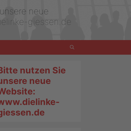
 unsere neue
elinke-giessen.de
Bitte nutzen Sie
unsere neue
Website:
www.dielinke-
giessen.de