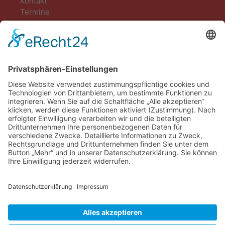
Kontakt
Termine
Kontakt
DIE LINKE. Kreisverband Gießen
Marktplatz 2
35390 Gießen
öffentliche Sprechzeiten:
Di: 15-18 Uhr
zusätzlich nach Vereinbarung
Tel.: 0641 96070745
mitgliederinfo@linke-giessen.de
Gesetzliches
Impressum
Datenschutz
Cookie-Einstellungen