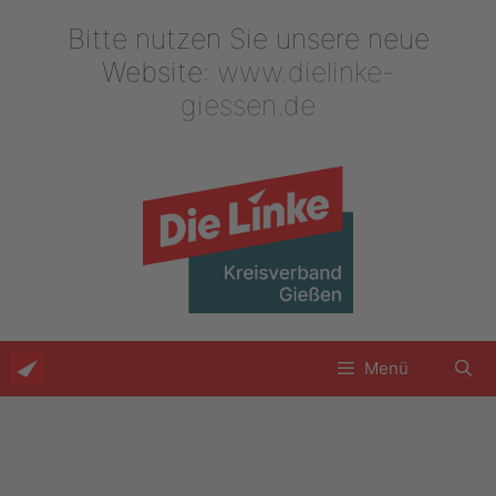
Zum
Bitte nutzen Sie unsere neue
Inhalt
springen
Website:
www.dielinke-
giessen.de
Menü